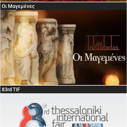
Oι Μαγεμένες
83rd TIF