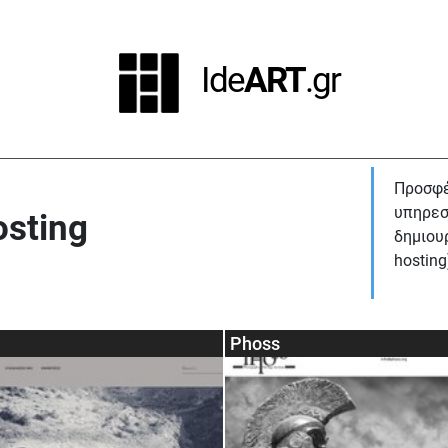
Ide
ART
.gr
Προσφέ
υπηρεσ
sting
δημιου
hosting
Phoss