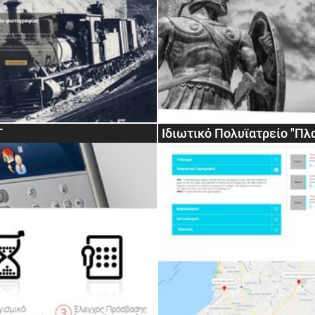
T
Ιδιωτικό Πολυϊατρείο "Πλ