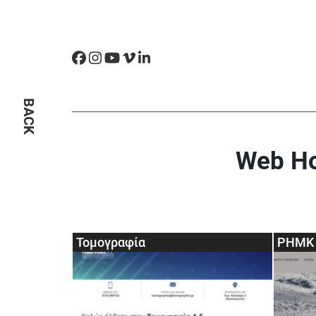
BACK
Web Ho
Τομογραφία
PHMK