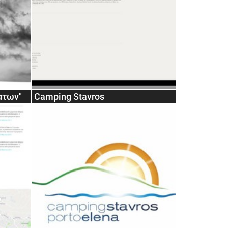
ατων"
Camping Stavros